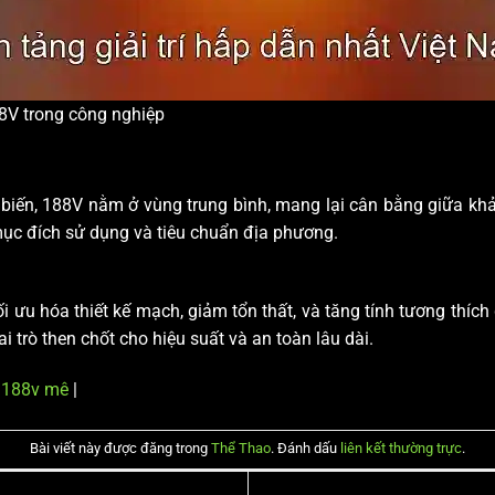
8V trong công nghiệp
ến, 188V nằm ở vùng trung bình, mang lại cân bằng giữa khả 
mục đích sử dụng và tiêu chuẩn địa phương.
 ưu hóa thiết kế mạch, giảm tổn thất, và tăng tính tương thích 
i trò then chốt cho hiệu suất và an toàn lâu dài.
|
188v mê
|
Bài viết này được đăng trong
Thể Thao
. Đánh dấu
liên kết thường trực
.