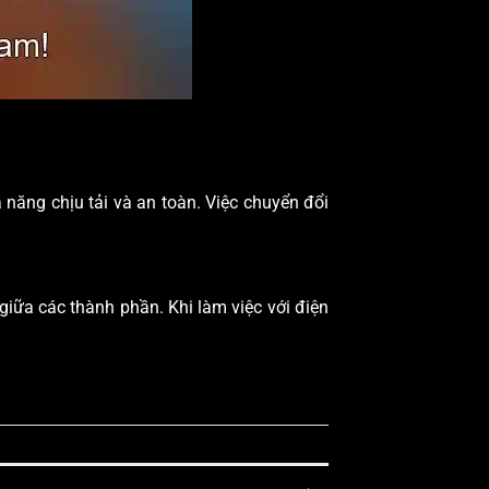
năng chịu tải và an toàn. Việc chuyển đổi
giữa các thành phần. Khi làm việc với điện