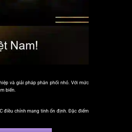
hiệp và giải pháp phân phối nhỏ. Với mức
ảm biến.
AC điều chỉnh mang tính ổn định. Đặc điểm