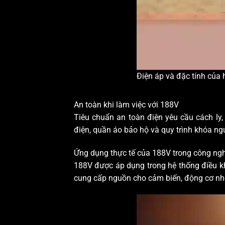
Điện áp và đặc tính của
An toàn khi làm việc với 188V
Tiêu chuẩn an toàn điện yêu cầu cách ly,
điện, quần áo bảo hộ và quy trình khóa ngu
Ứng dụng thực tế của 188V trong công ng
188V được áp dụng trong hệ thống điều khi
cung cấp nguồn cho cảm biến, động cơ nh