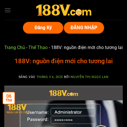
Bỏ
qua
nội
dung
Đăng Ký
ĐĂNG NHẬP
Trang Chủ
-
Thể Thao
-
188V: nguồn điện mới cho tương lai
188V: nguồn điện mới cho tương lai
ĐĂNG VÀO
THÁNG 3 6, 2025
BỞI
NGUYỄN THỊ NGỌC LAN
06
Th3