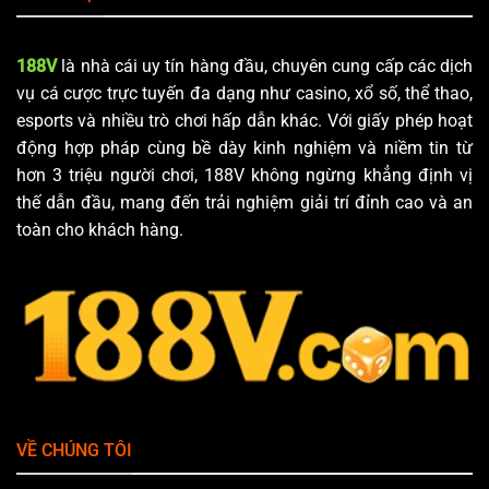
188V
là nhà cái uy tín hàng đầu, chuyên cung cấp các dịch
vụ cá cược trực tuyến đa dạng như casino, xổ số, thể thao,
esports và nhiều trò chơi hấp dẫn khác. Với giấy phép hoạt
động hợp pháp cùng bề dày kinh nghiệm và niềm tin từ
hơn 3 triệu người chơi, 188V không ngừng khẳng định vị
thế dẫn đầu, mang đến trải nghiệm giải trí đỉnh cao và an
toàn cho khách hàng.
VỀ CHÚNG TÔI