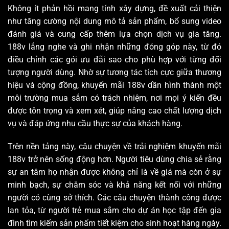
Không ít phản hồi mang tính xây dựng, đề xuất cải thiện
như tăng cường nội dung mô tả sản phẩm, bổ sung video
đánh giá và cung cấp thêm lựa chọn dịch vụ gia tăng.
188v lắng nghe và ghi nhận những đóng góp này, từ đó
điều chỉnh các gói ưu đãi sao cho phù hợp với từng đối
tượng người dùng. Nhờ sự tương tác tích cực giữa thương
hiệu và cộng đồng, khuyến mãi 188v dần hình thành một
môi trường mua sắm có trách nhiệm, nơi mọi ý kiến đều
được tôn trọng và xem xét, giúp nâng cao chất lượng dịch
vụ và đáp ứng nhu cầu thực sự của khách hàng.
Trên nền tảng này, câu chuyện về trải nghiệm khuyến mãi
188v trở nên sống động hơn. Người tiêu dùng chia sẻ rằng
sự an tâm họ nhận được không chỉ là về giá mà còn ở sự
minh bạch, sự chăm sóc và khả năng kết nối với những
người có cùng sở thích. Các câu chuyện thành công được
lan tỏa, từ người trẻ mua sắm cho dự án học tập đến gia
đình tìm kiếm sản phẩm tiết kiệm cho sinh hoạt hàng ngày.