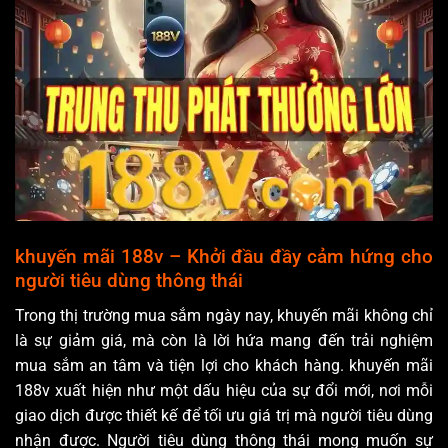
khuyến mãi 188v – Khởi đầu đầy cảm hứng cho
người tiêu dùng thông thái
Trong thị trường mua sắm ngày nay, khuyến mãi không chỉ
là sự giảm giá, mà còn là lời hứa mang đến trải nghiệm
mua sắm an tâm và tiện lợi cho khách hàng. khuyến mãi
188v xuất hiện như một dấu hiệu của sự đổi mới, nơi mỗi
giao dịch được thiết kế để tối ưu giá trị mà người tiêu dùng
nhận được. Người tiêu dùng thông thái mong muốn sự