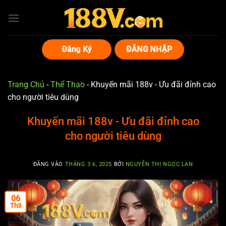
Bỏ
qua
nội
dung
Đăng Ký
ĐĂNG NHẬP
Trang Chủ
-
Thể Thao
-
Khuyến mãi 188v - Ưu đãi đỉnh cao
cho người tiêu dùng
Khuyến mãi 188v - Ưu đãi đỉnh cao
cho người tiêu dùng
ĐĂNG VÀO
THÁNG 3 6, 2025
BỞI
NGUYỄN THỊ NGỌC LAN
06
Th3