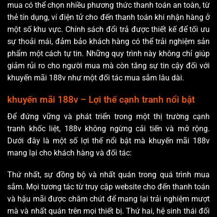
mua có thể chọn nhiều phương thức thanh toán an toàn, từ
thẻ tín dụng, ví điện tử cho đến thanh toán khi nhận hàng ở
một số khu vực. Chính sách đổi trả được thiết kế để tối ưu
sự thoải mái, đảm bảo khách hàng có thể trải nghiệm sản
phẩm một cách tự tin. Những quy trình này không chỉ giúp
giảm rủi ro cho người mua mà còn tăng sự tin cậy đối với
khuyến mãi 188v như một đối tác mua sắm lâu dài.
khuyến mãi 188v – Lợi thế cạnh tranh nổi bật
Để đứng vững và phát triển trong một thị trường cạnh
tranh khốc liệt, 188v không ngừng cải tiến và mở rộng.
Dưới đây là một số lợi thế nổi bật mà khuyến mãi 188v
mang lại cho khách hàng và đối tác:
Thứ nhất, sự đồng bộ và nhất quán trong quá trình mua
sắm. Mọi tương tác từ truy cập website cho đến thanh toán
và hậu mãi được chăm chút để mang lại trải nghiệm mượt
mà và nhất quán trên mọi thiết bị. Thứ hai, hệ sinh thái đối