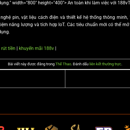
dụng.
" width="800" height="400">
An toàn khi làm việc với 188v
T
nghệ pin, vật liệu cách điện và thiết kế hệ thống thông minh,
 kiệm năng lượng và tích hợp IoT. Các tiêu chuẩn mới có thể m
dụng.
rút tiền
|
khuyến mãi 188v
|
Bài viết này được đăng trong
Thể Thao
. Đánh dấu
liên kết thường trực
.