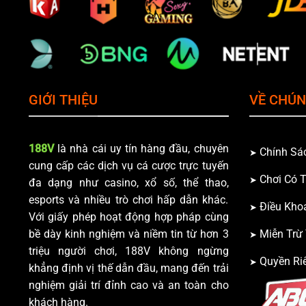
GIỚI THIỆU
VỀ CHÚN
188V
là nhà cái uy tín hàng đầu, chuyên
Chính Sá
cung cấp các dịch vụ cá cược trực tuyến
Chơi Có 
đa dạng như casino, xổ số, thể thao,
esports và nhiều trò chơi hấp dẫn khác.
Điều Kho
Với giấy phép hoạt động hợp pháp cùng
Miễn Trừ
bề dày kinh nghiệm và niềm tin từ hơn 3
triệu người chơi, 188V không ngừng
Quyền Ri
khẳng định vị thế dẫn đầu, mang đến trải
nghiệm giải trí đỉnh cao và an toàn cho
khách hàng.