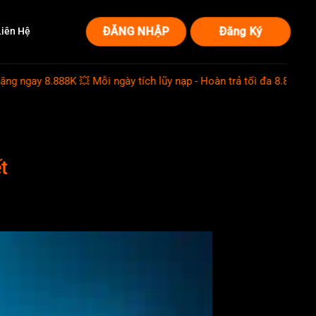
ĐĂNG NHẬP
Đăng Ký
Liên Hệ
ay 8.888K 💥 Mỗi ngày tích lũy nạp - Hoàn trả tối đa 8.888K 💥 Ngày s
t