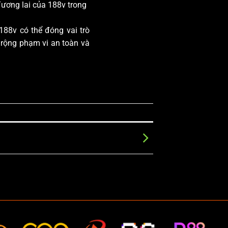
ương lai của 188v trong
 188v có thể đóng vai trò
ở rộng phạm vi an toàn và