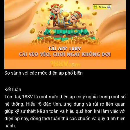
So sánh với các mức điện áp phổ biến
Kết luận
Tóm lại, 188V là một mức điện áp có ý nghĩa trong một số
hệ thống. Hiểu rõ đặc tính, ứng dụng và rủi ro liên quan
giúp kỹ sư thiết kế an toàn và hiệu quả hơn khi làm việc với
điện áp này, đồng thời tuân thủ các chuẩn và quy định hiện
hành.