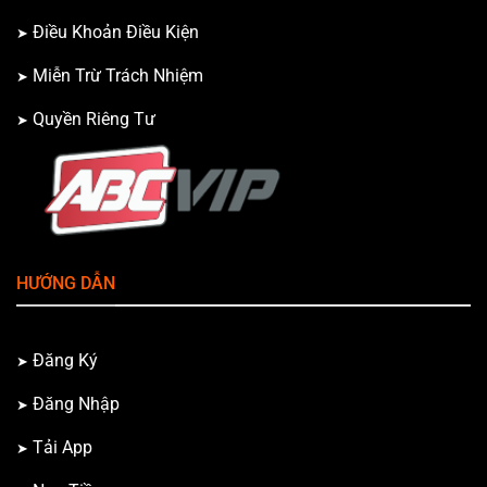
Điều Khoản Điều Kiện
Miễn Trừ Trách Nhiệm
Quyền Riêng Tư
HƯỚNG DẪN
Đăng Ký
Đăng Nhập
Tải App