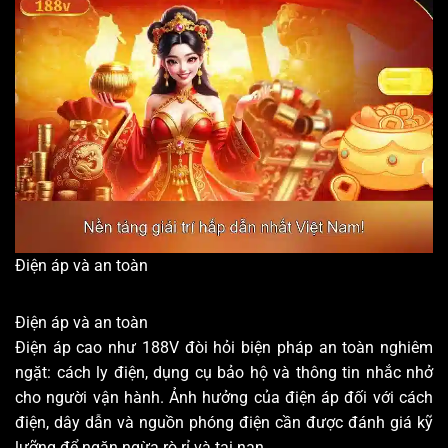
Điện áp và an toàn
Điện áp và an toàn
Điện áp cao như 188V đòi hỏi biện pháp an toàn nghiêm
ngặt: cách ly điện, dụng cụ bảo hộ và thông tin nhắc nhở
cho người vận hành. Ảnh hưởng của điện áp đối với cách
điện, dây dẫn và nguồn phóng điện cần được đánh giá kỹ
lưỡng để ngăn ngừa rò rỉ và tai nạn.