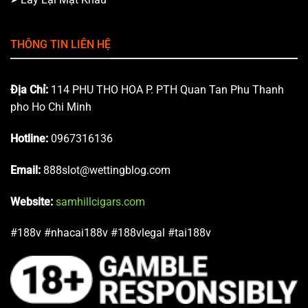
THÔNG TIN LIÊN HỆ
Địa Chỉ:
114 PHU THO HOA P. PTH Quan Tan Phu Thanh
pho Ho Chi Minh
Hotline:
0967316136
Email:
888slot@wettingblog.com
Website:
samhillcigars.com
#188v #nhacai188v #188vlegal #tai188v