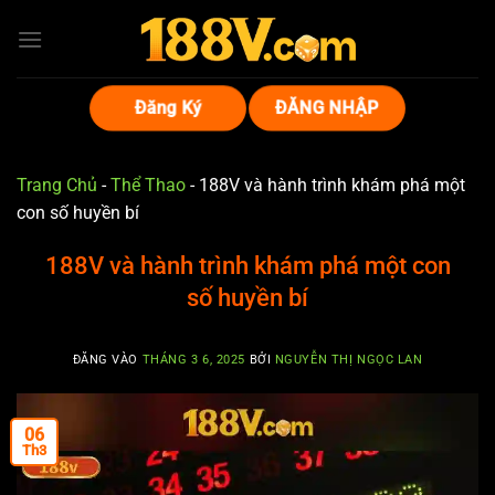
Bỏ
qua
nội
dung
Đăng Ký
ĐĂNG NHẬP
Trang Chủ
-
Thể Thao
-
188V và hành trình khám phá một
con số huyền bí
188V và hành trình khám phá một con
số huyền bí
ĐĂNG VÀO
THÁNG 3 6, 2025
BỞI
NGUYỄN THỊ NGỌC LAN
06
Th3