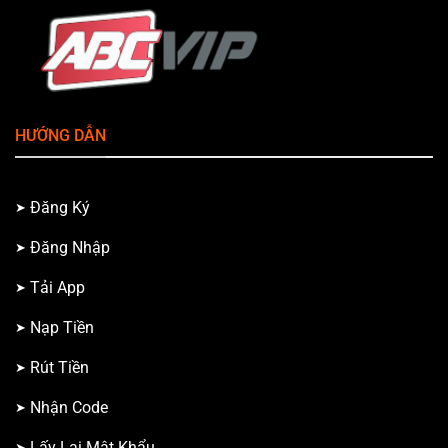
HƯỚNG DẪN
Đăng Ký
Đăng Nhập
Tải App
Nạp Tiền
Rút Tiền
Nhận Code
Lấy Lại Mật Khẩu