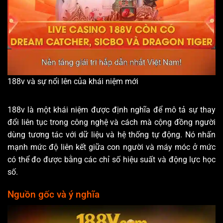
188v và sự nổi lên của khái niệm mới
188v là một khái niệm được định nghĩa để mô tả sự thay
đổi liên tục trong công nghệ và cách mà cộng đồng người
dùng tương tác với dữ liệu và hệ thống tự động. Nó nhấn
mạnh mức độ liên kết giữa con người và máy móc ở mức
có thể đo được bằng các chỉ số hiệu suất và động lực học
số.
Nguồn gốc và ý nghĩa