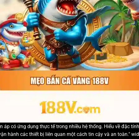
n áp có ứng dụng thực tế trong nhiều hệ thống. Hiểu về đặc tính
vận hành các thiết bị liên quan một cách tin cậy và an toàn.
" wi