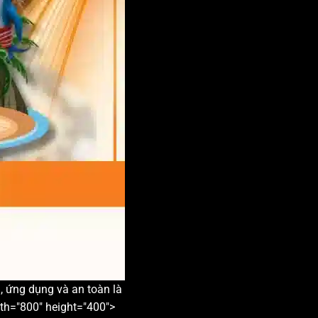
, ứng dụng và an toàn là
dth="800" height="400">