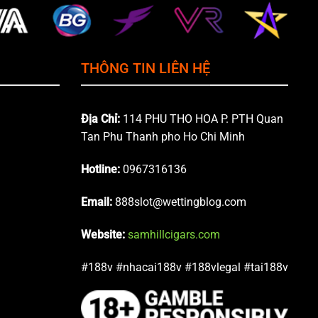
THÔNG TIN LIÊN HỆ
Địa Chỉ:
114 PHU THO HOA P. PTH Quan
Tan Phu Thanh pho Ho Chi Minh
Hotline:
0967316136
Email:
888slot@wettingblog.com
Website:
samhillcigars.com
#188v #nhacai188v #188vlegal #tai188v