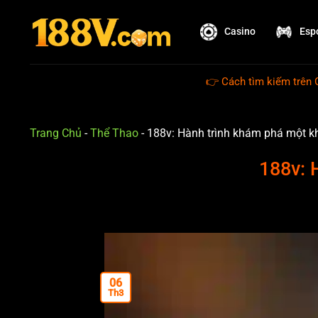
Bỏ
qua
Casino
Esp
nội
dung
👉 Cách tìm kiếm trên Google: 188v l
Trang Chủ
-
Thể Thao
-
188v: Hành trình khám phá một kh
188v: 
06
Th3