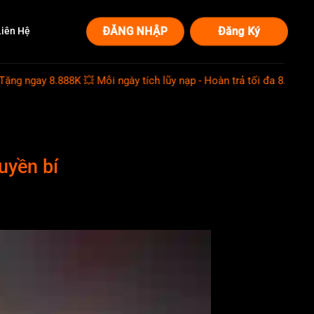
ĐĂNG NHẬP
Đăng Ký
Liên Hệ
gay 8.888K 💥 Mỗi ngày tích lũy nạp - Hoàn trả tối đa 8.888K 💥 Ngày 
uyền bí