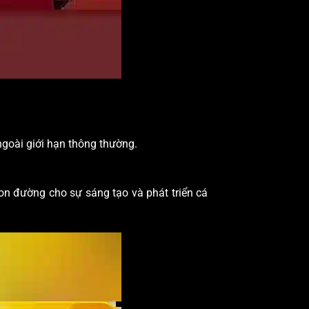
ngoài giới hạn thông thường.
on đường cho sự sáng tạo và phát triển cá