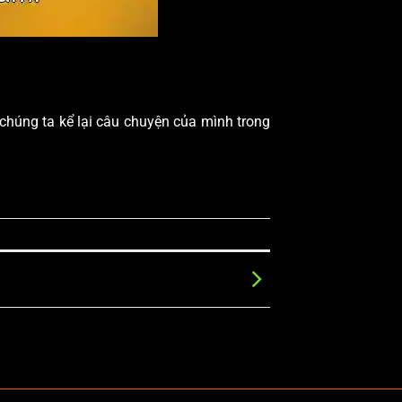
chúng ta kể lại câu chuyện của mình trong