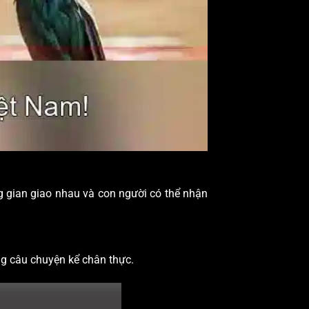
ông gian giao nhau và con người có thể nhận
ng câu chuyện kể chân thực.