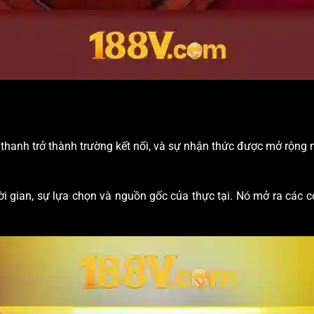
m thanh trở thành trường kết nối, và sự nhận thức được mở rộng 
ời gian, sự lựa chọn và nguồn gốc của thực tại. Nó mở ra các c