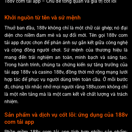
188v com tải app – Chủ đề tổng quan và giá trị cốt lõi
Khởi nguồn từ tên và sứ mệnh
Thuở ban đầu, 188v không chỉ là một chữ cái ghép; nó đại
diện cho niềm đam mê và sự đổi mới. Tên gọi 188v com
tải app được chọn để phản ánh sự gắn kết giữa công nghệ
và cộng đồng người chơi. Sứ mệnh của thương hiệu là
mang đến trải nghiệm an toàn, minh bạch và sáng tạo.
Trong hành trình, chúng ta chứng kiến sự tăng trưởng của
tải app 188v và casino 188v, đồng thời mở rộng mạng lưới
hợp tác để phục vụ người dùng trên toàn cầu. Ở mỗi bước
đi, chúng tôi nhắc nhở mọi người rằng 188v,com không chỉ
là một nền tảng mà là một cam kết về chất lượng và trách
nhiệm.
Sản phẩm và dịch vụ cốt lõi: ứng dụng của 188v
com tải app
Phần mềm 188v com tải app tích hợp nhiều sản phẩm: