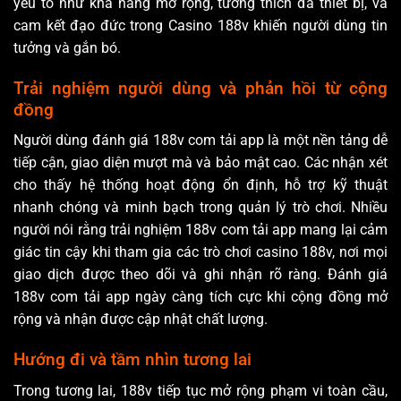
yếu tố như khả năng mở rộng, tương thích đa thiết bị, và
cam kết đạo đức trong Casino 188v khiến người dùng tin
tưởng và gắn bó.
Trải nghiệm người dùng và phản hồi từ cộng
đồng
Người dùng đánh giá 188v com tải app là một nền tảng dễ
tiếp cận, giao diện mượt mà và bảo mật cao. Các nhận xét
cho thấy hệ thống hoạt động ổn định, hỗ trợ kỹ thuật
nhanh chóng và minh bạch trong quản lý trò chơi. Nhiều
người nói rằng trải nghiệm 188v com tải app mang lại cảm
giác tin cậy khi tham gia các trò chơi casino 188v, nơi mọi
giao dịch được theo dõi và ghi nhận rõ ràng. Đánh giá
188v com tải app ngày càng tích cực khi cộng đồng mở
rộng và nhận được cập nhật chất lượng.
Hướng đi và tầm nhìn tương lai
Trong tương lai, 188v tiếp tục mở rộng phạm vi toàn cầu,