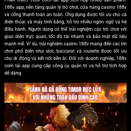
188v app, nền tảng quản lý trò chơi, cửa hàng casino 188v
và cổng thanh toán an toàn. Ứng dụng được tối ưu cho cả
điện thoại và máy tính bảng, hỗ trợ nhiều ngôn ngữ và hệ
điều hành. Người dùng có thể trải nghiệm các trò chơi với
giao diện trực quan, tốc độ tải nhanh và bảo mật dữ liệu
mạnh mẽ. Ví dụ, trải nghiệm casino 188v mang đến các trò
chơi phổ biến như slot, baccarat và roulette được tối ưu
cho di động và kết nối bền bỉ. Đối với doanh nghiệp, 188v
com tải app cung cấp công cụ quản trị và hỗ trợ tích hợp
dễ dàng.