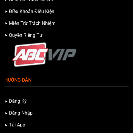
Điều Khoản Điều Kiện
Miễn Trừ Trách Nhiệm
Quyền Riêng Tư
HƯỚNG DẪN
Đăng Ký
Đăng Nhập
Tải App